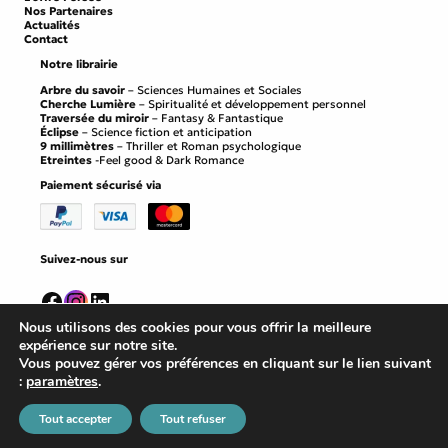
Nos Partenaires
Actualités
Contact
Notre librairie
Arbre du savoir
– Sciences Humaines et Sociales
Cherche Lumière
– Spiritualité et développement personnel
Traversée du miroir
– Fantasy & Fantastique
Éclipse
– Science fiction et anticipation
9 millimètres
– Thriller et Roman psychologique
Etreintes
-Feel good & Dark Romance
Paiement sécurisé via
Suivez-nous sur
Facebook
Instagram
LinkedIn
Nous utilisons des cookies pour vous offrir la meilleure
expérience sur notre site.
Vous pouvez gérer vos préférences en cliquant sur le lien suivant
:
paramètres
.
Mentions légales
©
Editions Persee
2026
Conditions générales de vente
Tout accepter
Tout refuser