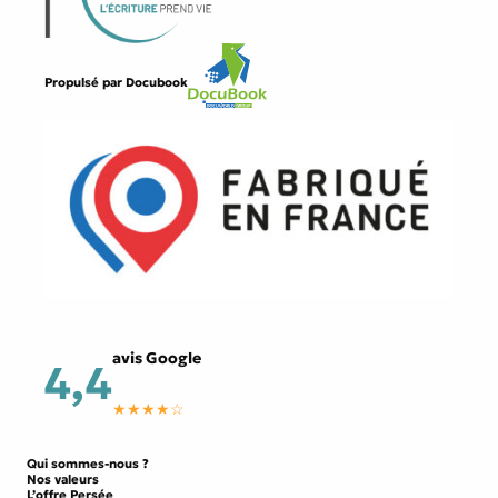
Propulsé par
Docubook
avis Google
4,4
★★★★☆
Qui sommes-nous ?
Nos valeurs
L’offre Persée