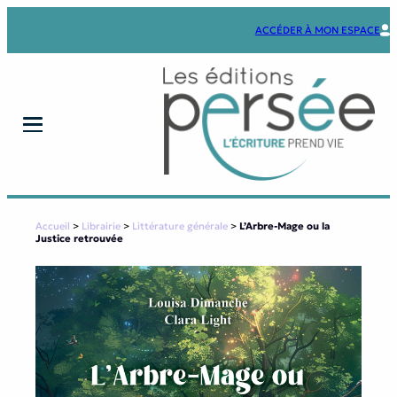
Aller
au
ACCÉDER À MON ESPACE
contenu
Accueil
>
Librairie
>
Littérature générale
>
L’Arbre-Mage ou la
Justice retrouvée