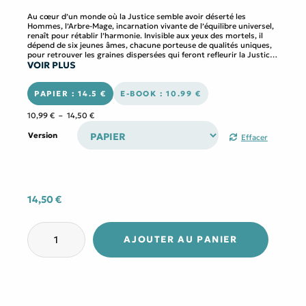
Au cœur d’un monde où la Justice semble avoir déserté les
Hommes, l’Arbre-Mage, incarnation vivante de l’équilibre universel,
renaît pour rétablir l’harmonie. Invisible aux yeux des mortels, il
dépend de six jeunes âmes, chacune porteuse de qualités uniques,
pour retrouver les graines dispersées qui feront refleurir la Justice
VOIR PLUS
sur Terre.
Suivez Nyeusi, Zuri, Nila, Karmir, Kiiro, et Nyo, des jeunes gens
venus d’horizons différents, unis par une quête commune :
redonner vie à l’Arbre-Mage et rétablir la Justice dans un monde en
PAPIER : 14.5 €
E-BOOK : 10.99 €
proie à l’injustice et au déséquilibre. Ensemble, ils vont affronter
des brigands, traverser des contrées mystiques, et découvrir la
Plage
10,99
€
–
14,50
€
puissance de l’amitié, de la solidarité et de l’amour.
de
Dans ce conte où la magie se mêle à la philosophie, chaque
prix :
Version
Effacer
personnage incarne une facette de l’humanité, et chaque rencontre
10,99 €
est une leçon sur la nécessité de la justice et de l’équilibre dans nos
à
vies. Un voyage initiatique pour les lecteurs de tout âge, où
14,50 €
l’imaginaire invite à la réflexion sur notre monde et ses valeurs.
14,50
€
quantité
de
AJOUTER AU PANIER
L’Arbre-
Mage
ou
la
Justice
retrouvée