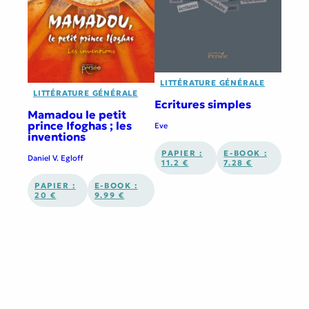
LITTÉRATURE GÉNÉRALE
LITTÉRATURE GÉNÉRALE
Ecritures simples
Mamadou le petit
prince Ifoghas ; les
Eve
inventions
PAPIER :
E-BOOK :
Daniel V. Egloff
11.2 €
7.28 €
PAPIER :
E-BOOK :
20 €
9.99 €