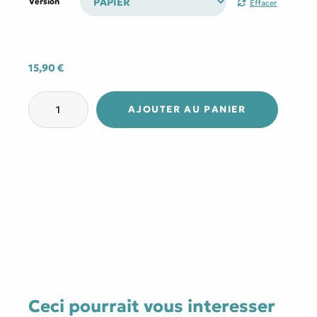
Version
Effacer
11,99 €
à
15,90 €
15,90
€
quantité
de
AJOUTER AU PANIER
Trois
jours
volés
Ceci pourrait vous interesser