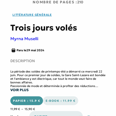
NOMBRE DE PAGES :
210
LITTÉRATURE GÉNÉRALE
Trois jours volés
Myrna Muselli
Paru le
29 mai 2024
DESCRIPTION
La période des soldes de printemps-été a démarré ce mercredi 22
juin. Pour ce premier jour de soldes, la Gare Saint-Lazare est bondée
et l’ambiance y est électrique, car tout le monde veut faire de
bonnes affaires.
Passionnée de mode et déterminée à profiter des réductions
VOIR PLUS
appliquées pendant cette période exceptionnelle, Sucy Malherte
organise sa journée en posant des RTT à son travail.
Mais elle ne se doute pas que cette sortie va lui réserver une suite
interminable d’aventures les unes aussi farfelues que les autres, qui
PAPIER : 15.9 €
E-BOOK : 11.99 €
changeront sa perception de la vie à jamais.
Plage
11,99
€
–
15,90
€
de
prix :