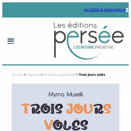
Aller
au
ACCÉDER À MON ESPACE
contenu
Accueil
>
Librairie
>
Littérature générale
>
Trois jours volés