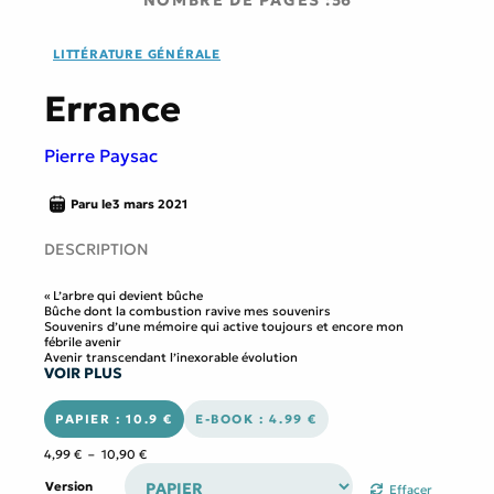
LITTÉRATURE GÉNÉRALE
Errance
Pierre Paysac
Paru le
3 mars 2021
DESCRIPTION
« L’arbre qui devient bûche
Bûche dont la combustion ravive mes souvenirs
Souvenirs d’une mémoire qui active toujours et encore mon
fébrile avenir
Avenir transcendant l’inexorable évolution
VOIR PLUS
Évolution qui se métamorphose dans un désert d’incertitude
Incertitude du devenir
Que serai-je demain ? »
PAPIER : 10.9 €
E-BOOK : 4.99 €
Errance est le recueil des sentiments tendres et passionnés.
L’amour, les émotions, notre place dans le monde, tant de thèmes
Plage
4,99
€
–
10,90
€
qui se rencontrent et s’éloignent au rythme des rencontres et des
de
expériences. Des poèmes où le langage poétique précède la pensée
prix :
Version
Effacer
pour laisser libre cours à la pureté de l’expression.