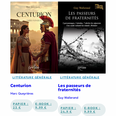
LITTÉRATURE GÉNÉRALE
LITTÉRATURE GÉNÉRALE
Centurion
Les passeurs de
fraternités
Marc Queyrières
Guy Wallerand
PAPIER :
E-BOOK :
23 €
9.99 €
PAPIER :
E-BOOK :
24.9 €
9.99 €