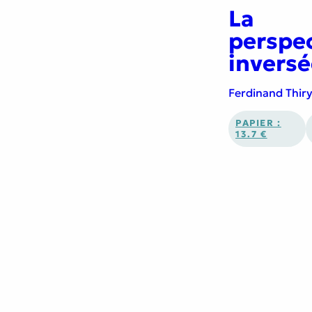
La
perspe
inversé
Ferdinand Thir
PAPIER :
13.7 €