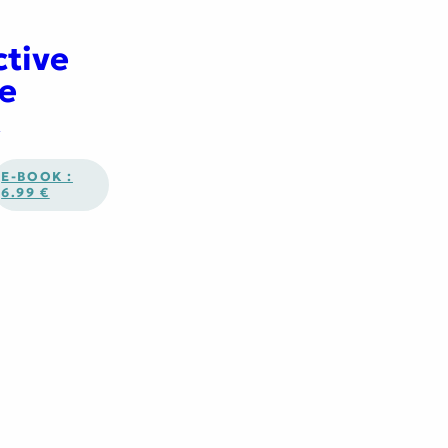
ctive
e
y
E-BOOK :
6.99 €