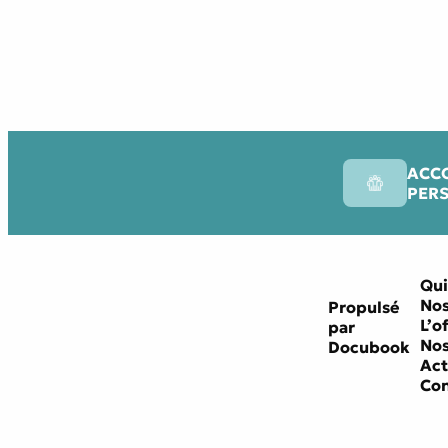
ACC
PER
Qui
Nos
Propulsé
L’o
par
Nos
Docubook
Act
Con