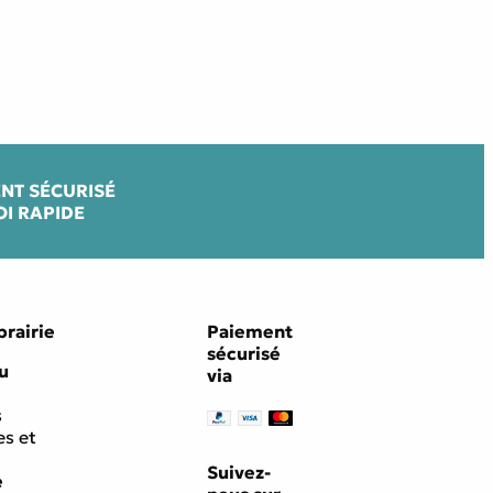
NT SÉCURISÉ
OI RAPIDE
brairie
Paiement
sécurisé
u
via
s
s et
Suivez-
e