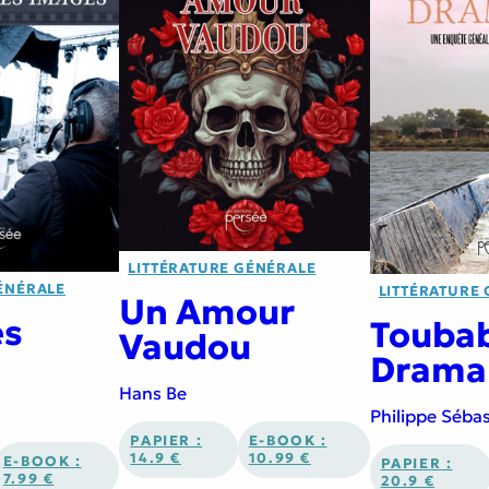
LITTÉRATURE GÉNÉRALE
ÉNÉRALE
LITTÉRATURE
Un Amour
es
Touba
Vaudou
Drama
Hans Be
Philippe Séba
PAPIER :
E-BOOK :
14.9 €
10.99 €
E-BOOK :
PAPIER :
7.99 €
20.9 €