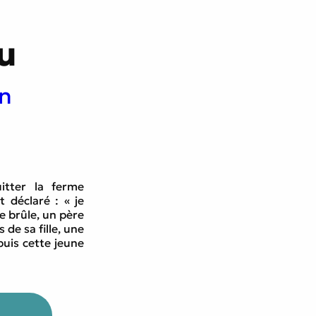
cœur
u
in
itter la ferme
t déclaré : « je
e brûle, un père
de sa fille, une
puis cette jeune
ns vie, en se
e, qui lui prête
.
algré la vindicte