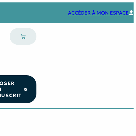
ACCÉDER À MON ESPACE
OSER
N
USCRIT
Nos coups de