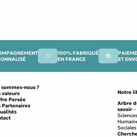
OMPAGNEMENT
100% FABRIQUÉ
PAIEME
SONNALISÉ
EN FRANCE
ET ENV
 sommes-nous ?
Notre li
 valeurs
ffre Persée
Arbre d
 Partenaires
savoir
–
ualités
Science
tact
Humaine
Sociales
Cherch