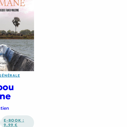
 GÉNÉRALE
bou
ne
stien
E-BOOK :
9.99 €