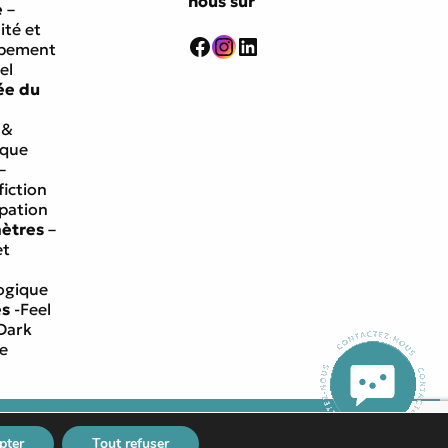
nous sur
e
–
ité et
Facebook
Instagram
LinkedIn
ppement
el
ée du
 &
ique
–
fiction
ipation
mètres
–
et
ogique
es
-Feel
Dark
e
égales
Conditions générales de vente
pter
Tout refuser