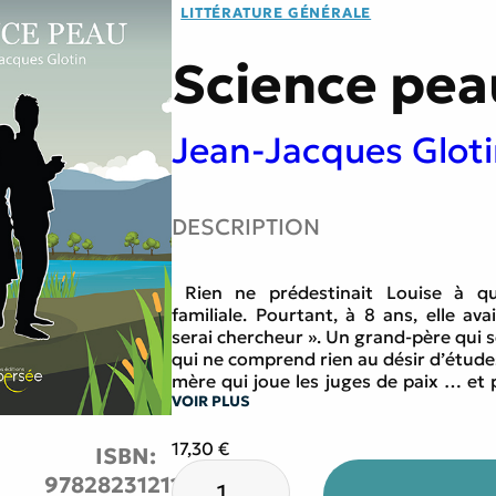
LITTÉRATURE GÉNÉRALE
tes
Littérature générale
Science pea
e
Traversée du miroir
Jean-Jacques Glot
DESCRIPTION
Rien ne prédestinait Louise à qu
familiale. Pourtant, à 8 ans, elle avai
serai chercheur ». Un grand-père qui s
qui ne comprend rien au désir d’études 
mère qui joue les juges de paix … et 
femme que Louise découvre, sa
VOIR PLUS
promenant autour de l’étang, Alexandr
son portable pour appeler les secours
17,30
€
ISBN:
quantité
9782823121124
Une Louise brillante, volontaire, qui m
de