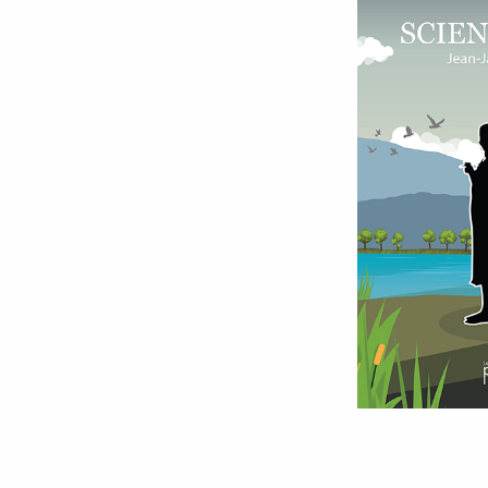
9 millimètres
Etrein
Arbre du savoir
Éclips
Cherche Lumière