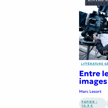
LITTÉRATURE G
Entre l
images
Marc Lesort
PAPIER :
10.9 €