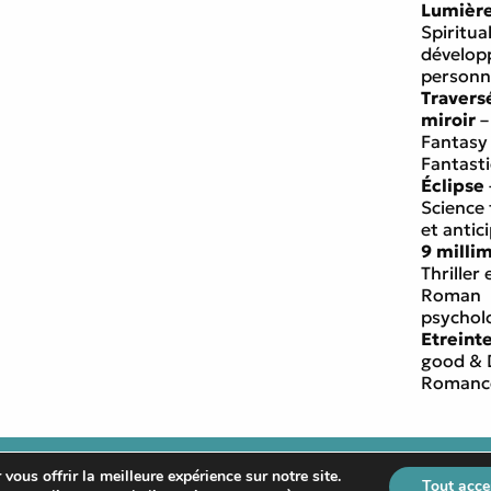
Lumièr
Spiritual
dévelo
personn
Travers
miroir
–
Fantasy
Fantast
Éclipse
Science 
et antic
9 milli
Thriller 
Roman
psychol
Etreint
good & 
Romanc
Mentions l
vous offrir la meilleure expérience sur notre site.
Tout acce