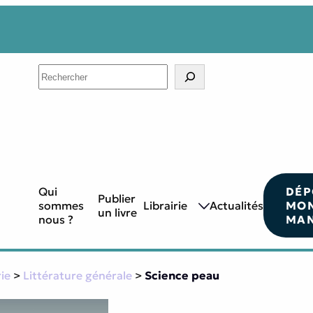
Search
Qui
DÉP
Publier
sommes
Librairie
Actualités
MO
un livre
nous ?
MAN
rie
>
Littérature générale
>
Science peau