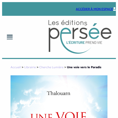
Aller
au
ACCÉDER À MON ESPACE
contenu
Accueil
>
Librairie
>
Cherche Lumière
>
Une voie vers le Paradis