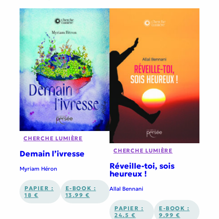
CHERCHE LUMIÈRE
CHERCHE LUMIÈRE
Demain l’ivresse
Réveille-toi, sois
Myriam Héron
heureux !
PAPIER :
E-BOOK :
Allal Bennani
18 €
13.99 €
PAPIER :
E-BOOK :
24.5 €
9.99 €