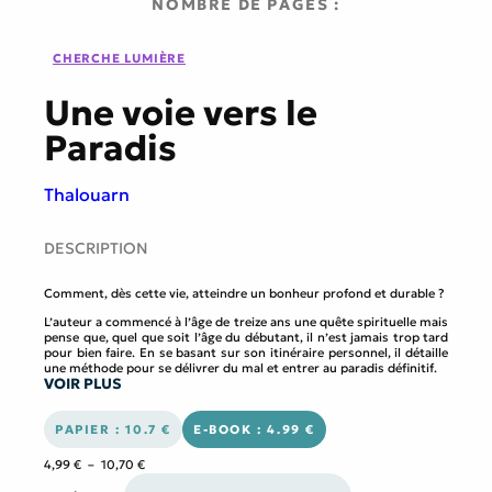
NOMBRE DE PAGES :
CHERCHE LUMIÈRE
Une voie vers le
Paradis
Thalouarn
DESCRIPTION
Comment, dès cette vie, atteindre un bonheur profond et durable ?
L’auteur a commencé à l’âge de treize ans une quête spirituelle mais
pense que, quel que soit l’âge du débutant, il n’est jamais trop tard
pour bien faire. En se basant sur son itinéraire personnel, il détaille
une méthode pour se délivrer du mal et entrer au paradis définitif.
VOIR PLUS
Né à Quimper en 1955, Thalouarn a passé toute son enfance en
Bretagne. Après des études scientifiques, il fera sa carrière à la
Poste.
PAPIER : 10.7 €
E-BOOK : 4.99 €
Il s’est intéressé très tôt aux différentes religions, en particulier au
Plage
4,99
€
–
10,70
€
christianisme, au bouddhisme et à l’hindouisme.
de