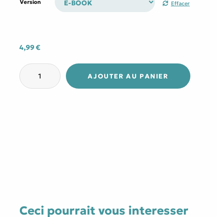
prix :
Version
Effacer
4,99 €
à
10,70 €
4,99
€
quantité
de
AJOUTER AU PANIER
Une
voie
vers
le
Paradis
Ceci pourrait vous interesser