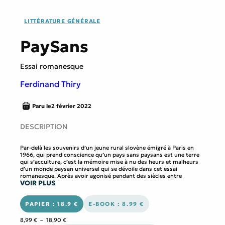
LITTÉRATURE GÉNÉRALE
PaySans
Essai romanesque
Ferdinand Thiry
Paru le
2 février 2022
DESCRIPTION
Par-delà les souvenirs d’un jeune rural slovène émigré à Paris en
1966, qui prend conscience qu’un pays sans paysans est une terre
qui s’acculture, c’est la mémoire mise à nu des heurs et malheurs
d’un monde paysan universel qui se dévoile dans cet essai
romanesque. Après avoir agonisé pendant des siècles entre
VOIR PLUS
servage, guerres et révolutions, il est désormais hors-sol, reclus
dans une société néo-industrielle qui l’astreint à survivre de soins
économiques palliatifs, pour éviter que l’on meure tous de faim.
PAPIER : 18.9 €
E-BOOK : 8.99 €
Une belle réflexion autour de la condition paysanne.
Plage
8,99
€
–
18,90
€
D’origine slovène, né en 1947 à Paris, Ferdinand Thiry se revendique